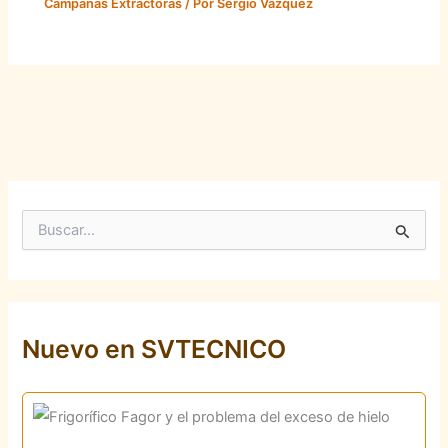
Campanas Extractoras
/ Por
Sergio Vázquez
B
u
s
c
a
r
p
Nuevo en SVTECNICO
o
r
: