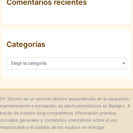
Comentarios recientes
Categorías
C
a
t
e
g
o
r
SV Técnico es un servicio técnico especializado en la reparación,
í
mantenimiento e instalación de electrodomésticos en Badajoz. A
a
través de nuestro blog compartimos información práctica,
s
consejos generales y contenidos orientativos sobre el uso
responsable y el cuidado de los equipos en el hogar.