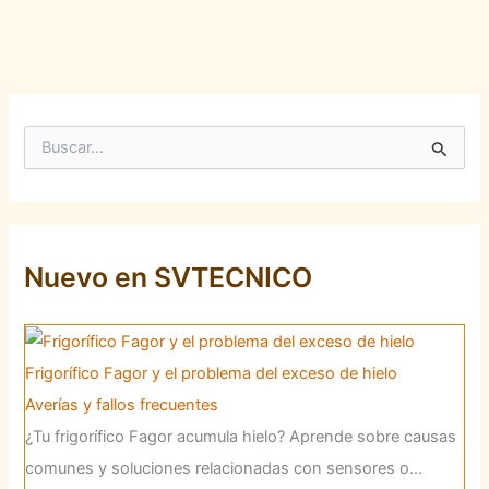
B
u
s
c
a
r
p
Nuevo en SVTECNICO
o
r
:
Frigorífico Fagor y el problema del exceso de hielo
Averías y fallos frecuentes
¿Tu frigorífico Fagor acumula hielo? Aprende sobre causas
comunes y soluciones relacionadas con sensores o…