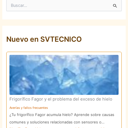
B
u
s
c
a
r
p
Nuevo en SVTECNICO
o
r
:
Frigorífico Fagor y el problema del exceso de hielo
Averías y fallos frecuentes
¿Tu frigorífico Fagor acumula hielo? Aprende sobre causas
comunes y soluciones relacionadas con sensores o…