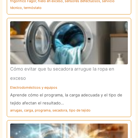
frigorífico Fagor
,
hielo en exceso
,
sensores defectuosos
,
servicio
técnico
,
termóstato
Cómo evitar que tu secadora arrugue la ropa en
exceso
Electrodomésticos y equipos
Aprende cómo el programa, la carga adecuada y el tipo de
tejido afectan el resultado…
arrugas
,
carga
,
programa
,
secadora
,
tipo de tejido