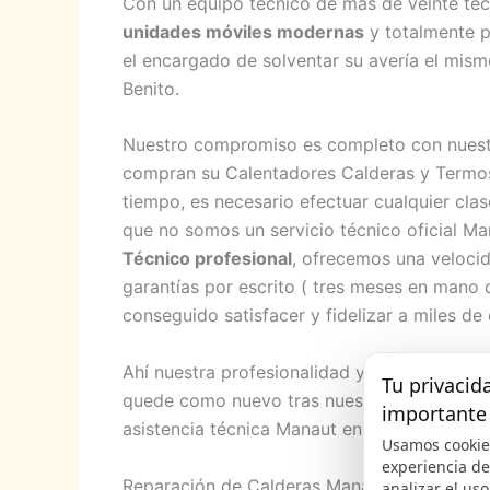
Con un equipo técnico de más de veinte téc
unidades móviles modernas
y totalmente p
el encargado de solventar su avería el mis
Benito.
Nuestro compromiso es completo con nuestro
compran su Calentadores Calderas y Termo
tiempo, es necesario efectuar cualquier cla
que no somos un servicio técnico oficial 
Técnico profesional
, ofrecemos una velocid
garantías por escrito ( tres meses en mano
conseguido satisfacer y fidelizar a miles de
Ahí nuestra profesionalidad y nuestro gran 
Tu privacid
quede como nuevo tras nuestra asistencia, 
importante
asistencia técnica Manaut en Don Benito dest
Usamos cookie
experiencia d
Reparación de Calderas Manaut en Don Ben
analizar el uso 