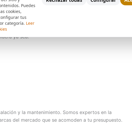
Rechazar todas
Configurar
Ace
ontenidos. Puedes
las cookies,
 Manaut en Don Benito sabemos que contar con de un
configurar tus
e ha hecho una necesidad imperiosa. Es precisamente
or categoría.
Leer
n disponibles en toda la provincia para darle solución
kies
ldera ya sea:
talación y la mantenimiento. Somos expertos en la
arcas del mercado que se acomoden a tu presupuesto.