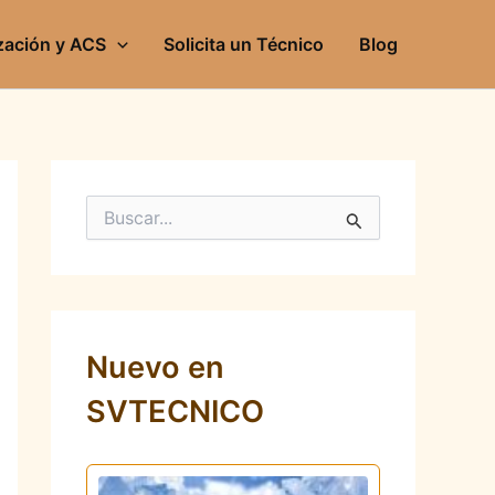
zación y ACS
Solicita un Técnico
Blog
B
u
s
c
a
r
p
Nuevo en
o
r
SVTECNICO
: