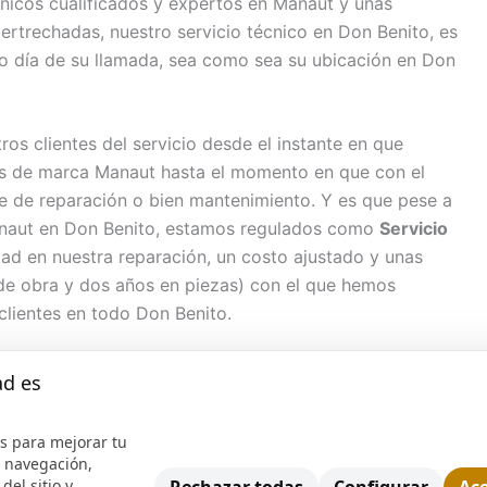
nicos cualificados y expertos en Manaut y unas
ertrechadas, nuestro servicio técnico en Don Benito, es
mo día de su llamada, sea como sea su ubicación en Don
s clientes del servicio desde el instante en que
s de marca Manaut hasta el momento en que con el
se de reparación o bien mantenimiento. Y es que pese a
Manaut en Don Benito, estamos regulados como
Servicio
ad en nuestra reparación, un costo ajustado y unas
 de obra y dos años en piezas) con el que hemos
 clientes en todo Don Benito.
servicio técnico para Manaut, hace que su aparato
ad es
sea cual sea efectuamos la reparación. Nuestra
aca los siguientes servicios:
s para mejorar tu
e navegación,
ito
del sitio y