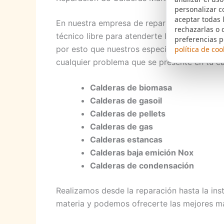
personalizar c
aceptar todas 
En nuestra empresa de reparación Calderas
rechazarlas o 
técnico libre para atenderte las 24 horas s
preferencias p
por esto que nuestros especialistas se halla
política de coo
cualquier problema que se presente en tu ca
Calderas de biomasa
Calderas de gasoil
Calderas de pellets
Calderas de gas
Calderas estancas
Calderas baja emición Nox
Calderas de condensación
Realizamos desde la reparación hasta la ins
materia y podemos ofrecerte las mejores m