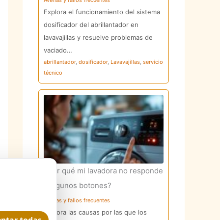
Averías y fallos frecuentes
Explora el funcionamiento del sistema
dosificador del abrillantador en
lavavajillas y resuelve problemas de
vaciado…
abrillantador
,
dosificador
,
Lavavajillas
,
servicio
técnico
¿Por qué mi lavadora no responde
a algunos botones?
Averías y fallos frecuentes
Explora las causas por las que los