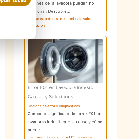
ptar todas
botones de la lavadora pueden no
funcionar. Descubre…
bloqueos
,
botones
,
electrónica
,
lavadora
,
reparación
Error F01 en Lavadora Indesit:
Causas y Soluciones
Códigos de error y diagnósticos
Conoce el significado del error F01 en
lavadoras Indesit, qué lo causa y cómo
puede…
Electrodomésticos
,
Error F01
,
Lavadora