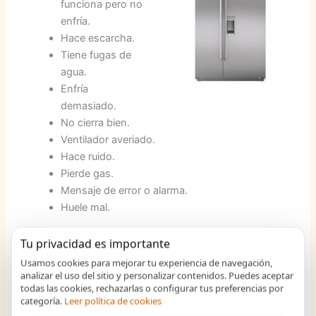
funciona pero no
enfría.
Hace escarcha.
Tiene fugas de
agua.
Enfría
demasiado.
No cierra bien.
Ventilador averiado.
Hace ruido.
Pierde gas.
Mensaje de error o alarma.
Huele mal.
Reparación de Congeladores Panasonic en Almendralejo
Tu privacidad es importante
Usamos cookies para mejorar tu experiencia de navegación,
Ponemos a su alcance un conjunto de profesionales con
analizar el uso del sitio y personalizar contenidos. Puedes aceptar
todas las cookies, rechazarlas o configurar tus preferencias por
una amplia y amplia experiencia profesional en
categoría.
Leer política de cookies
la
instalacion y reparación de congeladores Panasonic