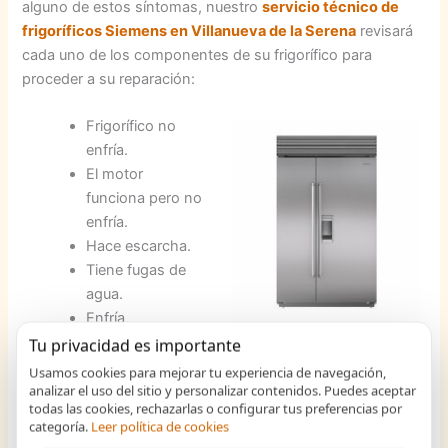
alguno de estos síntomas, nuestro
servicio técnico de
frigoríficos Siemens en Villanueva de la Serena
revisará
cada uno de los componentes de su frigorífico para
proceder a su reparación:
Frigorífico no
enfría.
El motor
funciona pero no
enfría.
Hace escarcha.
Tiene fugas de
agua.
Enfría
demasiado.
Tu privacidad es importante
No cierra bien.
Usamos cookies para mejorar tu experiencia de navegación,
Ventilador averiado.
analizar el uso del sitio y personalizar contenidos. Puedes aceptar
todas las cookies, rechazarlas o configurar tus preferencias por
Hace ruido.
categoría.
Leer política de cookies
Pierde gas.