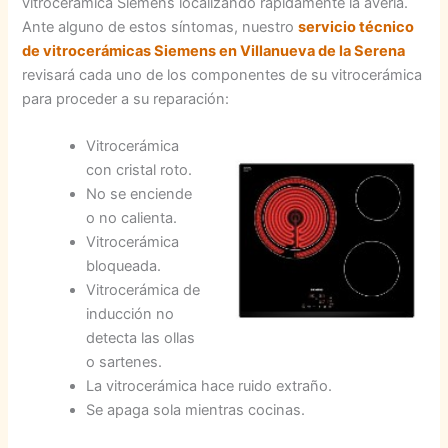
vitrocerámica Siemens localizando rápidamente la avería.
Ante alguno de estos síntomas, nuestro
servicio técnico
de vitrocerámicas Siemens en Villanueva de la Serena
revisará cada uno de los componentes de su vitrocerámica
para proceder a su reparación:
Vitrocerámica
con cristal roto.
No se enciende
o no calienta.
Vitrocerámica
bloqueada.
Vitrocerámica de
inducción no
detecta las ollas
o sartenes.
La vitrocerámica hace ruido extraño.
Se apaga sola mientras cocinas.