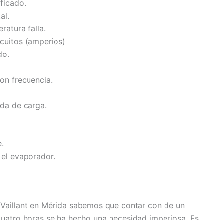
ificado.
al.
ratura falla.
cuitos (amperios)
do.
on frecuencia.
ida de carga.
e.
 el evaporador.
Vaillant en Mérida sabemos que contar con de un
icuatro horas se ha hecho una necesidad imperiosa. Es