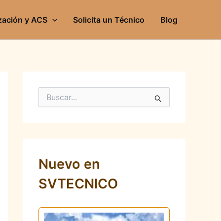
zación y ACS
Solicita un Técnico
Blog
B
u
s
c
a
r
p
Nuevo en
o
r
SVTECNICO
: