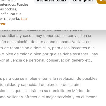
Rechazar todas
Configurar
Ace
ontenidos. Puedes
en Mérida
las cookies,
configurar tus
icionado Vaillant en Mérida ya no es algo estacional y
or categoría.
Leer
de hace muchos años los sistemas de climatización
kies
o a poco se han instalado entre nosotros y se han
 cotidiana y casos muy concretos se convierten en
ión e instalación de aire acondicionado Vaillant en
vo de reparación a domicilio, para esos instantes que
o o bien de calor o bien por que se deba sostener unas
or afluencia de personal, conservación genero etc,
 para que se implementen a la resolución de posibles
ionalidad y capacidad de ejercicio de su aire
onales que asistirán en su domicilio en Mérida de
do Vaillant y ofrecerle el mejor servicio y en el menor