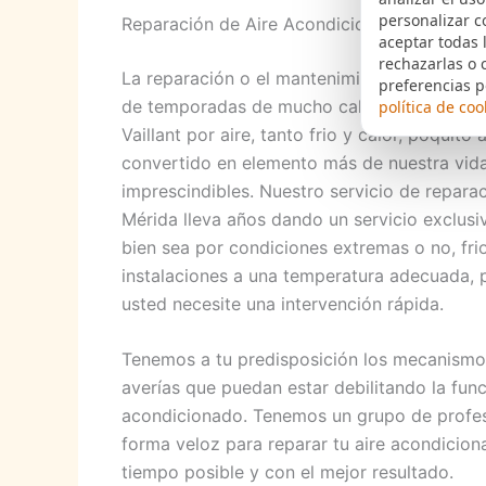
personalizar c
Reparación de Aire Acondicionado Vaillant 
aceptar todas 
rechazarlas o 
La reparación o el mantenimiento Aire acond
preferencias p
de temporadas de mucho calor extremo, des
política de coo
Vaillant por aire, tanto frio y calor, poquit
convertido en elemento más de nuestra vida
imprescindibles. Nuestro servicio de reparac
Mérida lleva años dando un servicio exclusi
bien sea por condiciones extremas o no, fri
instalaciones a una temperatura adecuada, p
usted necesite una intervención rápida.
Tenemos a tu predisposición los mecanismos
averías que puedan estar debilitando la func
acondicionado. Tenemos un grupo de profesi
forma veloz para reparar tu aire acondiciona
tiempo posible y con el mejor resultado.