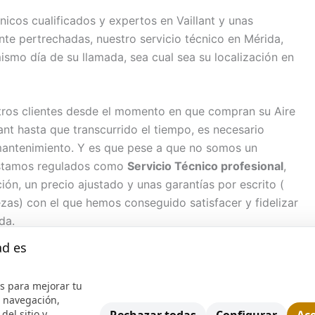
icos cualificados y expertos en Vaillant y unas
e pertrechadas, nuestro servicio técnico en Mérida,
ismo día de su llamada, sea cual sea su localización en
ros clientes desde el momento en que compran su Aire
nt hasta que transcurrido el tiempo, es necesario
mantenimiento. Y es que pese a que no somos un
, estamos regulados como
Servicio Técnico profesional
,
ón, un precio ajustado y unas garantías por escrito (
zas) con el que hemos conseguido satisfacer y fidelizar
da.
ad es
ervicio técnico para Vaillant, hace que su aparato
ea cual sea realizamos la reparación. Nuestra
s para mejorar tu
a los próximos servicios:
e navegación,
del sitio y