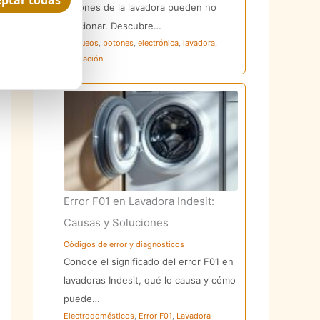
ptar todas
botones de la lavadora pueden no
funcionar. Descubre…
bloqueos
,
botones
,
electrónica
,
lavadora
,
reparación
Error F01 en Lavadora Indesit:
Causas y Soluciones
Códigos de error y diagnósticos
Conoce el significado del error F01 en
lavadoras Indesit, qué lo causa y cómo
puede…
Electrodomésticos
,
Error F01
,
Lavadora