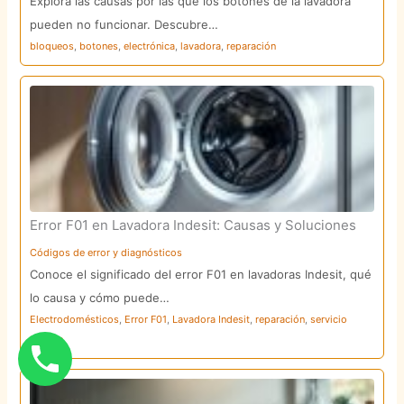
Explora las causas por las que los botones de la lavadora
pueden no funcionar. Descubre…
bloqueos
,
botones
,
electrónica
,
lavadora
,
reparación
Error F01 en Lavadora Indesit: Causas y Soluciones
Códigos de error y diagnósticos
Conoce el significado del error F01 en lavadoras Indesit, qué
lo causa y cómo puede…
Electrodomésticos
,
Error F01
,
Lavadora Indesit
,
reparación
,
servicio
técnico