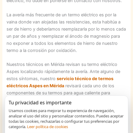
eléctrico, no dude en ponerse en contacto con nosotros.
La avería más frecuente de un termo eléctrico es por la
vaina donde van alojadas las resistencias, esta habitúa a
ser de hierro y deberíamos reemplazarla por lo menos cada
un par de años y reemplazar el ánodo de magnesio para
no exponer a todos los elementos de hierro de nuestro
termo a la corrosión por oxidación.
Nuestros técnicos en Mérida revisan su termo eléctrico
Aspes localizando rápidamente la avería. Ante alguno de
estos síntomas, nuestro
servicio técnico de termos
eléctricos Aspes en Mérida
revisará cada uno de los
componentes de su termos para agua caliente para
proceder a su reparación:
Tu privacidad es importante
Usamos cookies para mejorar tu experiencia de navegación,
Mal
analizar el uso del sitio y personalizar contenidos. Puedes aceptar
funcionamiento
todas las cookies, rechazarlas o configurar tus preferencias por
categoría.
Leer política de cookies
de las tuberías.