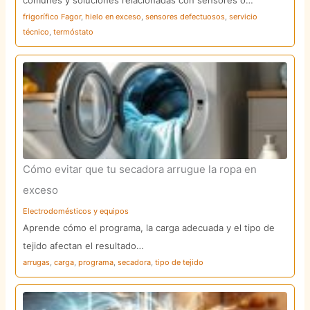
frigorífico Fagor
,
hielo en exceso
,
sensores defectuosos
,
servicio
técnico
,
termóstato
Cómo evitar que tu secadora arrugue la ropa en
exceso
Electrodomésticos y equipos
Aprende cómo el programa, la carga adecuada y el tipo de
tejido afectan el resultado…
arrugas
,
carga
,
programa
,
secadora
,
tipo de tejido