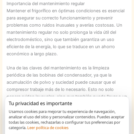
Importancia del mantenimiento regular
Mantener el frigorífico en óptimas condiciones es esencial
para asegurar su correcto funcionamiento y prevenir
problemas como ruidos inusuales y averías costosas. Un
mantenimiento regular no solo prolonga la vida útil del
electrodoméstico, sino que también garantiza un uso
eficiente de la energía, lo que se traduce en un ahorro
económico a largo plazo.
Una de las claves del mantenimiento es la limpieza
periódica de las bobinas del condensador, ya que la
acumulación de polvo y suciedad puede causar que el
compresor trabaje más de lo necesario. Esto no solo
genera ruidos inusuales, sino que también puede llevar a un
Tu privacidad es importante
consumo excesivo de energía. Limpiar estas bobinas al
menos dos veces al año puede ser un gran aliado para
Usamos cookies para mejorar tu experiencia de navegación,
analizar el uso del sitio y personalizar contenidos. Puedes aceptar
mantener el frigorífico en buenas condiciones.
todas las cookies, rechazarlas o configurar tus preferencias por
categoría.
Leer política de cookies
Además, es crucial revisar las juntas de las puertas para