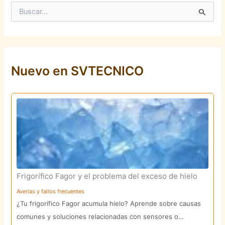
B
u
s
c
a
r
p
Nuevo en SVTECNICO
o
r
:
Frigorífico Fagor y el problema del exceso de hielo
Averías y fallos frecuentes
¿Tu frigorífico Fagor acumula hielo? Aprende sobre causas
comunes y soluciones relacionadas con sensores o…