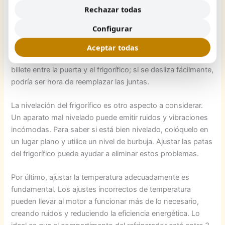
Rechazar todas
asegurarse de que cierren herméticamente. Las juntas
desgastadas o dañadas pueden permitir que el aire frío se
Configurar
escape, obligando al compresor a trabajar más
intensamente, lo que genera ruido y desgaste prematuro.
Aceptar todas
Una manera sencilla de verificar su estado es colocando un
billete entre la puerta y el frigorífico; si se desliza fácilmente,
podría ser hora de reemplazar las juntas.
La nivelación del frigorífico es otro aspecto a considerar.
Un aparato mal nivelado puede emitir ruidos y vibraciones
incómodas. Para saber si está bien nivelado, colóquelo en
un lugar plano y utilice un nivel de burbuja. Ajustar las patas
del frigorífico puede ayudar a eliminar estos problemas.
Por último, ajustar la temperatura adecuadamente es
fundamental. Los ajustes incorrectos de temperatura
pueden llevar al motor a funcionar más de lo necesario,
creando ruidos y reduciendo la eficiencia energética. Lo