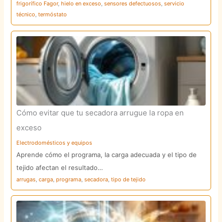
frigorífico Fagor
,
hielo en exceso
,
sensores defectuosos
,
servicio
técnico
,
termóstato
Cómo evitar que tu secadora arrugue la ropa en
exceso
Electrodomésticos y equipos
Aprende cómo el programa, la carga adecuada y el tipo de
tejido afectan el resultado…
arrugas
,
carga
,
programa
,
secadora
,
tipo de tejido