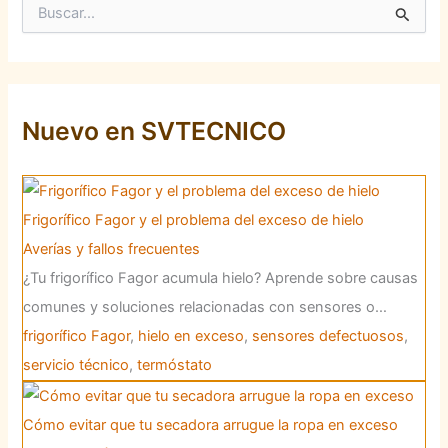
B
u
s
c
a
r
p
Nuevo en SVTECNICO
o
r
:
Frigorífico Fagor y el problema del exceso de hielo
Averías y fallos frecuentes
¿Tu frigorífico Fagor acumula hielo? Aprende sobre causas
comunes y soluciones relacionadas con sensores o…
frigorífico Fagor
,
hielo en exceso
,
sensores defectuosos
,
servicio técnico
,
termóstato
Cómo evitar que tu secadora arrugue la ropa en exceso