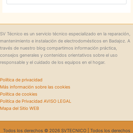
a
t
e
g
o
r
SV Técnico es un servicio técnico especializado en la reparación,
í
mantenimiento e instalación de electrodomésticos en Badajoz. A
a
través de nuestro blog compartimos información práctica,
s
consejos generales y contenidos orientativos sobre el uso
responsable y el cuidado de los equipos en el hogar.
Política de privacidad
Más información sobre las cookies
Política de cookies
Politíca de Privacidad AVISO LEGAL
Mapa del Sitio WEB
Todos los derechos © 2026 SVTECNICO | Todos los derechos