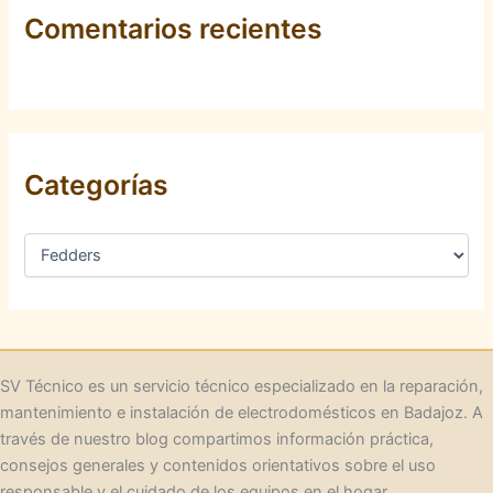
Comentarios recientes
Categorías
C
a
t
e
g
o
r
SV Técnico es un servicio técnico especializado en la reparación,
í
mantenimiento e instalación de electrodomésticos en Badajoz. A
a
través de nuestro blog compartimos información práctica,
s
consejos generales y contenidos orientativos sobre el uso
responsable y el cuidado de los equipos en el hogar.