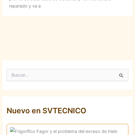
reparado y va a
B
u
s
c
a
r
p
Nuevo en SVTECNICO
o
r
: