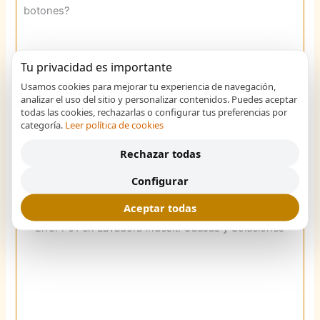
Tu privacidad es importante
Usamos cookies para mejorar tu experiencia de navegación,
¿Por qué mi lavadora no responde a algunos
analizar el uso del sitio y personalizar contenidos. Puedes aceptar
botones?
todas las cookies, rechazarlas o configurar tus preferencias por
categoría.
Leer política de cookies
Averías y fallos frecuentes
Explora las causas por las que los botones de la lavadora
Rechazar todas
pueden no funcionar. Descubre…
Configurar
bloqueos
,
botones
,
electrónica
,
lavadora
,
reparación
Aceptar todas