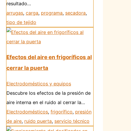
resultado…
arrugas
,
carga
,
programa
,
secadora
,
tipo de tejido
Efectos del aire en frigoríficos al
cerrar la puerta
Electrodomésticos y equipos
Descubre los efectos de la presión de
aire interna en el ruido al cerrar la…
Electrodomésticos
,
frigorífico
,
presión
de aire
,
ruido puerta
,
servicio técnico