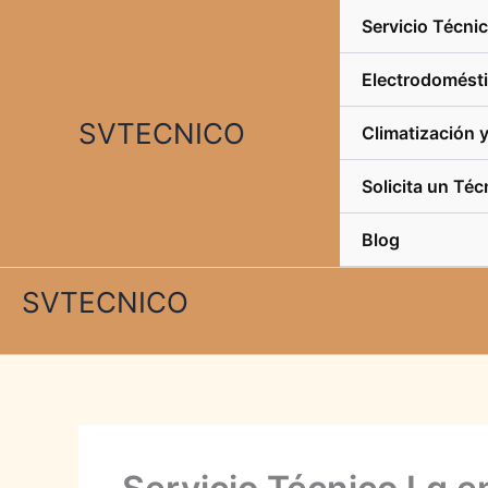
Ir
Servicio Técni
al
contenido
Electrodomést
SVTECNICO
Climatización 
Solicita un Téc
Blog
SVTECNICO