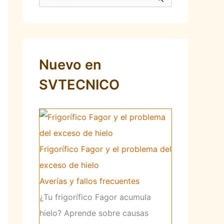
u
s
c
a
r
p
Nuevo en
o
r
SVTECNICO
:
Frigorífico Fagor y el problema del
exceso de hielo
Averías y fallos frecuentes
¿Tu frigorífico Fagor acumula
hielo? Aprende sobre causas