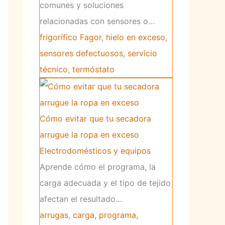
comunes y soluciones
relacionadas con sensores o…
frigorífico Fagor
,
hielo en exceso
,
sensores defectuosos
,
servicio
técnico
,
termóstato
Cómo evitar que tu secadora
arrugue la ropa en exceso
Electrodomésticos y equipos
Aprende cómo el programa, la
carga adecuada y el tipo de tejido
afectan el resultado…
arrugas
,
carga
,
programa
,