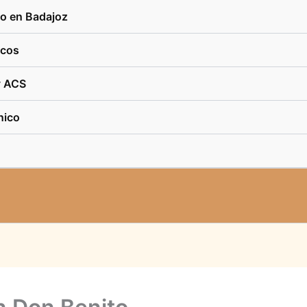
co en Badajoz
icos
y ACS
nico