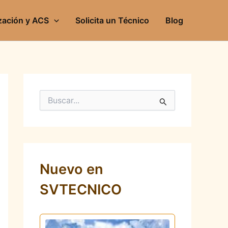
zación y ACS
Solicita un Técnico
Blog
B
u
s
c
a
r
p
Nuevo en
o
r
SVTECNICO
: