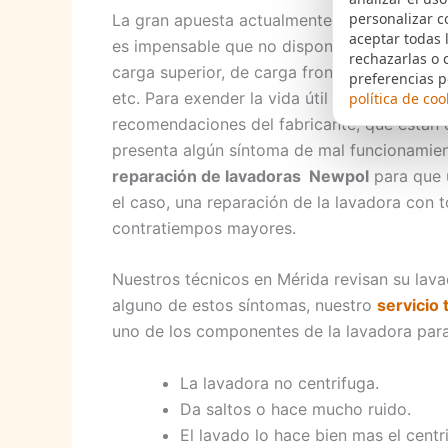
personalizar c
La gran apuesta actualmente de Newpol so
aceptar todas 
es impensable que no dispongamos en nuestr
rechazarlas o 
carga superior, de carga frontal, electrónic
preferencias p
etc. Para exender la vida útil de las lavado
política de coo
recomendaciones del fabricante, que están d
presenta algún síntoma de mal funcionamien
reparación de lavadoras Newpol
para que u
el caso, una reparación de la lavadora con 
contratiempos mayores.
Nuestros técnicos en Mérida revisan su lav
alguno de estos síntomas, nuestro
servicio
uno de los componentes de la lavadora para
La lavadora no centrifuga.
Da saltos o hace mucho ruido.
El lavado lo hace bien mas el centr