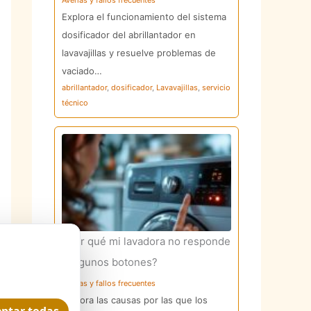
Averías y fallos frecuentes
Explora el funcionamiento del sistema
dosificador del abrillantador en
lavavajillas y resuelve problemas de
vaciado…
abrillantador
,
dosificador
,
Lavavajillas
,
servicio
técnico
¿Por qué mi lavadora no responde
a algunos botones?
Averías y fallos frecuentes
Explora las causas por las que los