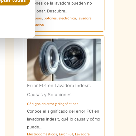
ptar todas
botones de la lavadora pueden no
funcionar. Descubre…
bloqueos
,
botones
,
electrónica
,
lavadora
,
reparación
Error F01 en Lavadora Indesit:
Causas y Soluciones
Códigos de error y diagnósticos
Conoce el significado del error F01 en
lavadoras Indesit, qué lo causa y cómo
puede…
Electrodomésticos
,
Error F01
,
Lavadora