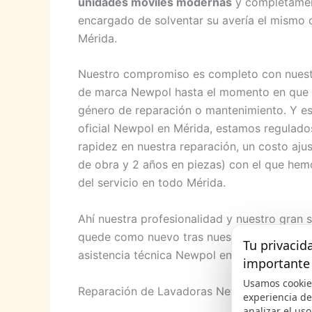
unidades móviles modernas
y completament
encargado de solventar su avería el mismo 
Mérida.
Nuestro compromiso es completo con nuest
de marca Newpol hasta el momento en que tr
género de reparación o mantenimiento. Y es
oficial Newpol en Mérida, estamos regula
rapidez en nuestra reparación, un costo aju
de obra y 2 años en piezas) con el que hemos
del servicio en todo Mérida.
Ahí nuestra profesionalidad y nuestro gran 
quede como nuevo tras nuestra asistencia, 
Tu privacid
asistencia técnica Newpol en Mérida destaca
importante
Usamos cookie
Reparación de Lavadoras Newpol en Mérida
experiencia d
analizar el uso 