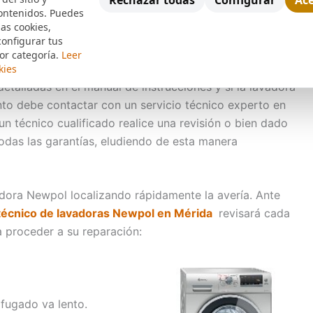
Rechazar todas
Configurar
Ace
ontenidos. Puedes
n las
Lavadoras
, existen incontables tipos y modelos y
las cookies,
o hogar de tan útil y necesario equipo, así sea de
configurar tus
a, automática, semiautomática, de revolución variable,
or categoría.
Leer
ras, es preciso cumplir con todas y cada una de las
kies
etalladas en el manual de instrucciones y si la lavadora
to debe contactar con un servicio técnico experto en
n técnico cualificado realice una revisión o bien dado
todas las garantías, eludiendo de esta manera
adora Newpol localizando rápidamente la avería. Ante
 técnico de lavadoras Newpol en Mérida
revisará cada
 proceder a su reparación:
ifugado va lento.