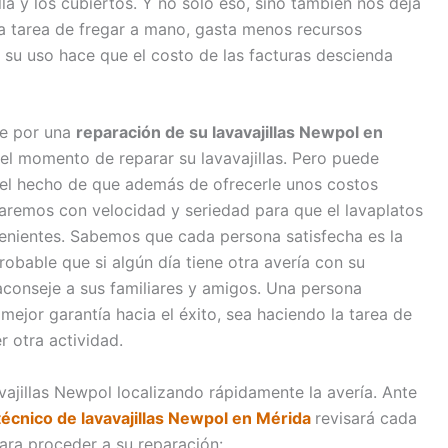
la y los cubiertos. Y no sólo eso, sino también nos deja
a tarea de fregar a mano, gasta menos recursos
e su uso hace que el costo de las facturas descienda
se por una
reparación de su lavavajillas Newpol en
el momento de reparar su lavavajillas. Pero puede
 el hecho de que además de ofrecerle unos costos
aremos con velocidad y seriedad para que el lavaplatos
enientes. Sabemos que cada persona satisfecha es la
obable que si algún día tiene otra avería con su
aconseje a sus familiares y amigos. Una persona
mejor garantía hacia el éxito, sea haciendo la tarea de
r otra actividad.
vajillas Newpol localizando rápidamente la avería. Ante
técnico de lavavajillas Newpol en Mérida
revisará cada
ara proceder a su reparación: