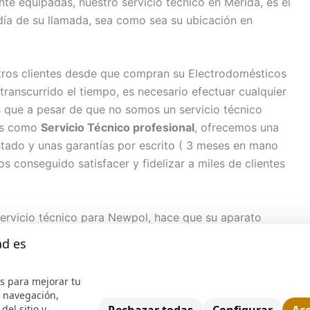
e equipadas, nuestro servicio técnico en Mérida, es el
día de su llamada, sea como sea su ubicación en
ros clientes desde que compran su Electrodomésticos
anscurrido el tiempo, es necesario efectuar cualquier
 que a pesar de que no somos un servicio técnico
dos como
Servicio Técnico profesional
, ofrecemos una
stado y unas garantías por escrito ( 3 meses en mano
 conseguido satisfacer y fidelizar a miles de clientes
servicio técnico para Newpol, hace que su aparato
sea como sea efectuamos la reparación. Nuestra
ad es
 los siguientes servicios:
s para mejorar tu
e navegación,
del sitio y