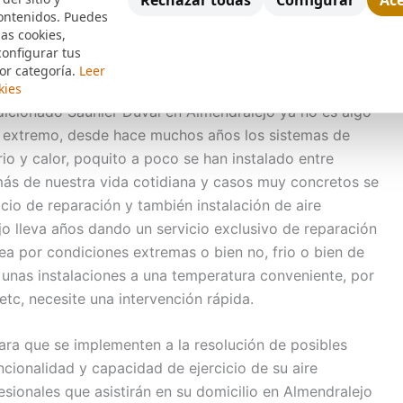
Rechazar todas
Configurar
Ace
ontenidos. Puedes
lejo resalta los próximos servicios:
las cookies,
configurar tus
Duval en Almendralejo
or categoría.
Leer
kies
dicionado Saunier Duval en Almendralejo ya no es algo
 extremo, desde hace muchos años los sistemas de
rio y calor, poquito a poco se han instalado entre
ás de nuestra vida cotidiana y casos muy concretos se
cio de reparación y también instalación de aire
o lleva años dando un servicio exclusivo de reparación
a por condiciones extremas o bien no, frio o bien de
 unas instalaciones a una temperatura conveniente, por
tc, necesite una intervención rápida.
ra que se implementen a la resolución de posibles
cionalidad y capacidad de ejercicio de su aire
ionales que asistirán en su domicilio en Almendralejo