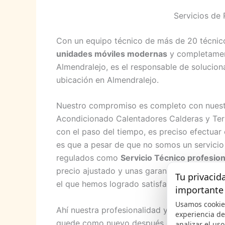
Servicios de
Con un equipo técnico de más de 20 técnicos
unidades móviles modernas
y completament
Almendralejo, es el responsable de soluciona
ubicación en Almendralejo.
Nuestro compromiso es completo con nuestr
Acondicionado Calentadores Calderas y Te
con el paso del tiempo, es preciso efectuar
es que a pesar de que no somos un servicio 
regulados como
Servicio Técnico profesion
precio ajustado y unas garantías por escri
Tu privacid
el que hemos logrado satisfacer y fidelizar 
importante
Usamos cookie
Ahí nuestra profesionalidad y nuestro gran 
experiencia d
quede como nuevo después de nuestra asiste
analizar el uso 