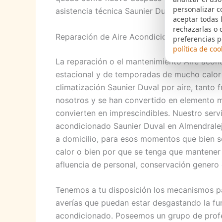
personalizar c
asistencia técnica Saunier Duval en Almendra
aceptar todas 
rechazarlas o 
Reparación de Aire Acondicionado Saunier 
preferencias p
política de coo
La reparación o el mantenimiento Aire acon
estacional y de temporadas de mucho calor
climatización Saunier Duval por aire, tanto f
nosotros y se han convertido en elemento m
convierten en imprescindibles. Nuestro servi
acondicionado Saunier Duval en Almendralej
a domicilio, para esos momentos que bien se
calor o bien por que se tenga que mantener
afluencia de personal, conservación genero e
Tenemos a tu disposición los mecanismos pa
averías que puedan estar desgastando la fun
acondicionado. Poseemos un grupo de profes