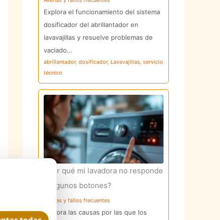
Averías y fallos frecuentes
Explora el funcionamiento del sistema
dosificador del abrillantador en
lavavajillas y resuelve problemas de
vaciado…
abrillantador
,
dosificador
,
Lavavajillas
,
servicio
técnico
¿Por qué mi lavadora no responde
a algunos botones?
Averías y fallos frecuentes
Explora las causas por las que los