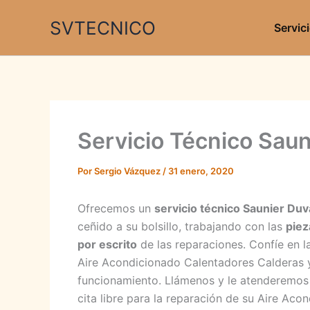
Ir
SVTECNICO
al
Servic
contenido
Servicio Técnico Saun
Por
Sergio Vázquez
/
31 enero, 2020
Ofrecemos un
servicio técnico Saunier Duv
ceñido a su bolsillo, trabajando con las
piez
por escrito
de las reparaciones. Confíe en l
Aire Acondicionado Calentadores Calderas y
funcionamiento. Llámenos y le atenderemos 
cita libre para la reparación de su Aire Ac