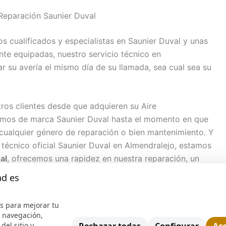
 Reparación Saunier Duval
 cualificados y especialistas en Saunier Duval y unas
e equipadas, nuestro servicio técnico en
r su avería el mismo día de su llamada, sea cual sea su
os clientes desde que adquieren su Aire
rmos de marca Saunier Duval hasta el momento en que
 cualquier género de reparación o bien mantenimiento. Y
técnico oficial Saunier Duval en Almendralejo, estamos
al
, ofrecemos una rapidez en nuestra reparación, un
to ( 3 meses en mano de obra y dos años en piezas) con
ad es
a miles de clientes en todo Almendralejo.
s para mejorar tu
servicio técnico para Saunier Duval, hace que su aparato
e navegación,
ncia, sea cual sea realizamos la reparación. Nuestra
del sitio y