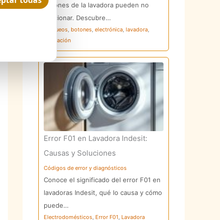
ptar todas
botones de la lavadora pueden no
funcionar. Descubre…
bloqueos
,
botones
,
electrónica
,
lavadora
,
reparación
Error F01 en Lavadora Indesit:
Causas y Soluciones
Códigos de error y diagnósticos
Conoce el significado del error F01 en
lavadoras Indesit, qué lo causa y cómo
puede…
Electrodomésticos
,
Error F01
,
Lavadora