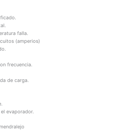
ificado.
al.
ratura falla.
cuitos (amperios)
do.
on frecuencia.
ida de carga.
e.
 el evaporador.
lmendralejo