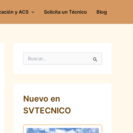
zación y ACS
Solicita un Técnico
Blog
B
u
s
c
a
r
p
Nuevo en
o
r
SVTECNICO
: