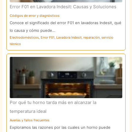
Error F01 en Lavadora Indesit: Causas y Soluciones
Códigos de error y diagnósticos
Conoce el significado del error F01 en lavadoras Indesit, qué
lo causa y cómo puede…
Electrodomésticos
,
Error F01
,
Lavadora Indesit
,
reparación
,
servicio
técnico
Por qué tu horno tarda más en alcanzar la
temperatura ideal
Averías y fallos frecuentes
Exploramos las razones por las cuales un horno puede