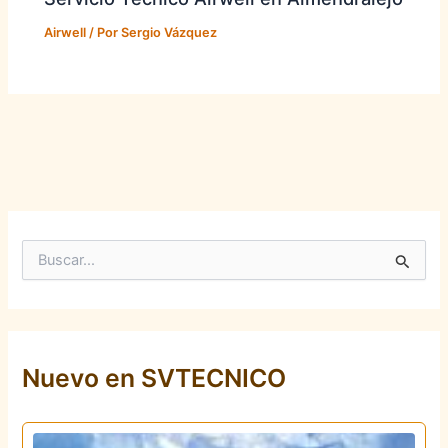
Airwell
/ Por
Sergio Vázquez
B
u
s
c
a
r
p
Nuevo en SVTECNICO
o
r
: