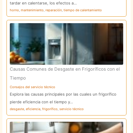
tardar en calentarse, los efectos a…
horno
,
mantenimiento
,
reparación
,
tiempo de calentamiento
Causas Comunes de Desgaste en Frigoríficos con el
Tiempo
Consejos del servicio técnico
Explora las causas principales por las cuales un frigorífico
pierde eficiencia con el tiempo y…
desgaste
,
eficiencia
,
frigorífico
,
servicio técnico