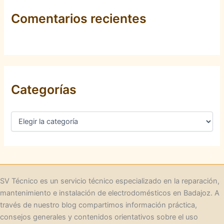
Comentarios recientes
Categorías
C
a
t
e
g
o
r
SV Técnico es un servicio técnico especializado en la reparación,
í
mantenimiento e instalación de electrodomésticos en Badajoz. A
a
través de nuestro blog compartimos información práctica,
s
consejos generales y contenidos orientativos sobre el uso