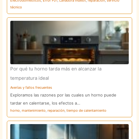
Electrodomésticos
,
Error F01
,
Lavadora Indesit
,
reparación
,
servicio
técnico
Por qué tu horno tarda más en alcanzar la
temperatura ideal
Averías y fallos frecuentes
Exploramos las razones por las cuales un horno puede
tardar en calentarse, los efectos a…
horno
,
mantenimiento
,
reparación
,
tiempo de calentamiento