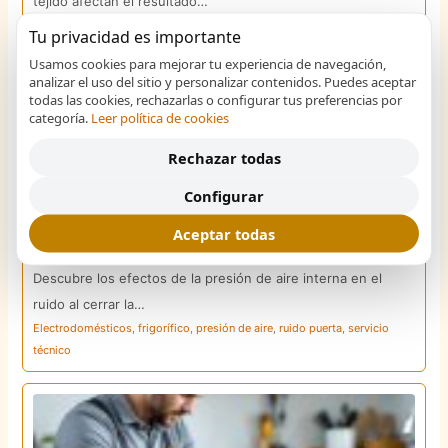
tejido afectan el resultado…
arrugas
,
carga
,
programa
,
secadora
,
tipo de tejido
Tu privacidad es importante
Usamos cookies para mejorar tu experiencia de navegación,
analizar el uso del sitio y personalizar contenidos. Puedes aceptar
todas las cookies, rechazarlas o configurar tus preferencias por
categoría.
Leer política de cookies
Rechazar todas
Configurar
Efectos del aire en frigoríficos al cerrar la puerta
Aceptar todas
Electrodomésticos y equipos
Descubre los efectos de la presión de aire interna en el
ruido al cerrar la…
Electrodomésticos
,
frigorífico
,
presión de aire
,
ruido puerta
,
servicio
técnico